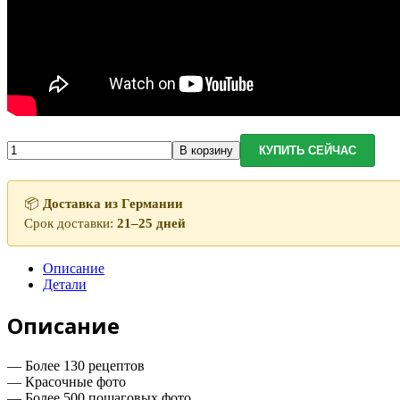
Количество
В корзину
КУПИТЬ СЕЙЧАС
товара
Интерактивная
кулинарная
📦
Доставка из Германии
книга
Срок доставки:
21–25 дней
Ольги
Матвей
«О
Описание
еде
Детали
с
любовью»
Описание
— Более 130 рецептов
— Красочные фото
— Более 500 пошаговых фото