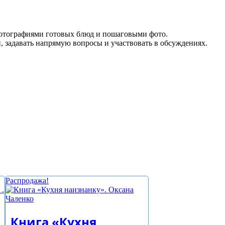
отографиями готовых блюд и пошаговыми фото.
, задавать напрямую вопросы и участвовать в обсуждениях.
Реквизиты
Распродажа!
Индивидуальный
предприниматель:
Дегтярева Наталья
Васильевна
Юридический адрес:
Книга «Кухня
644015, Российская